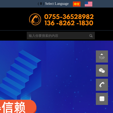
(
0
)
Select Language
电
s