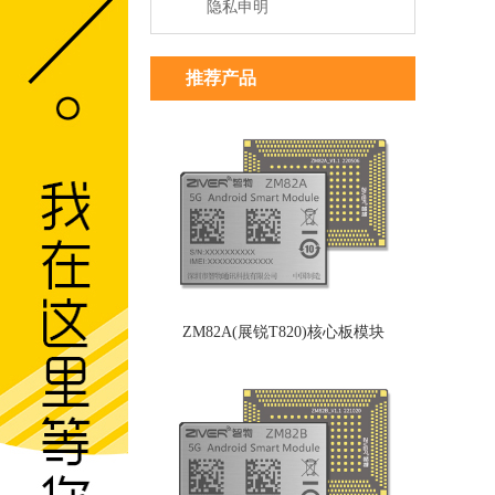
隐私申明
推荐产品
ZM82A(展锐T820)核心板模块