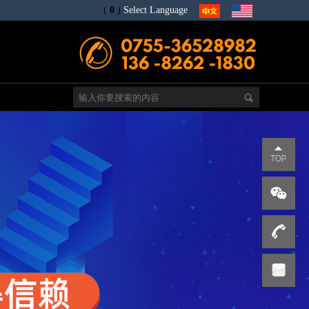
(
0
)
Select Language
电
s