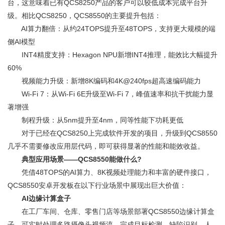
台，这意味着已有QCS8250产品的客户可以较低成本完成平台升
级。相比QCS8250，QCS8550的主要提升包括：
AI算力翻倍：从约24TOPS提升至48TOPS，支持更大规模的端
侧AI模型
INT4精度支持：Hexagon NPU新增INT4推理，能效比大幅提升
60%
视频能力升级：新增8K编码和4K@240fps超高速编码能力
Wi-Fi 7：从Wi-Fi 6E升级至Wi-Fi 7，峰值速率和抗干扰能力显
著增强
制程升级：从5nm提升至4nm，同等性能下功耗更低
对于已经在QCS8250上完成软件开发的项目，升级到QCS8550
几乎不需要修改应用层代码，即可获得显著的性能和能效收益。
典型应用场景——QCS8550能做什么?
凭借48TOPS的AI算力、8K视频处理能力和丰富的硬件接口，
QCS8550安卓开发板在以下行业场景中展现出巨大价值：
AI边缘计算盒子
在工厂车间、仓库、零售门店等场景部署QCS8550边缘计算盒
子，可实时处理多路摄像头视频流，完成目标检测、缺陷识别、人