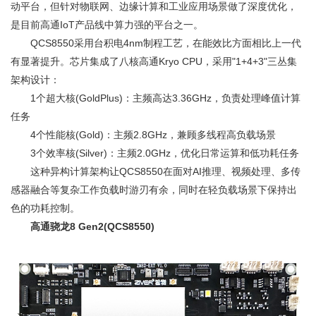
动平台，但针对物联网、边缘计算和工业应用场景做了深度优化，
是目前高通IoT产品线中算力强的平台之一。
QCS8550采用台积电4nm制程工艺，在能效比方面相比上一代
有显著提升。芯片集成了八核高通Kryo CPU，采用"1+4+3"三丛集
架构设计：
1个超大核(GoldPlus)：主频高达3.36GHz，负责处理峰值计算
任务
4个性能核(Gold)：主频2.8GHz，兼顾多线程高负载场景
3个效率核(Silver)：主频2.0GHz，优化日常运算和低功耗任务
这种异构计算架构让QCS8550在面对AI推理、视频处理、多传
感器融合等复杂工作负载时游刃有余，同时在轻负载场景下保持出
色的功耗控制。
高通骁龙8 Gen2(QCS8550)