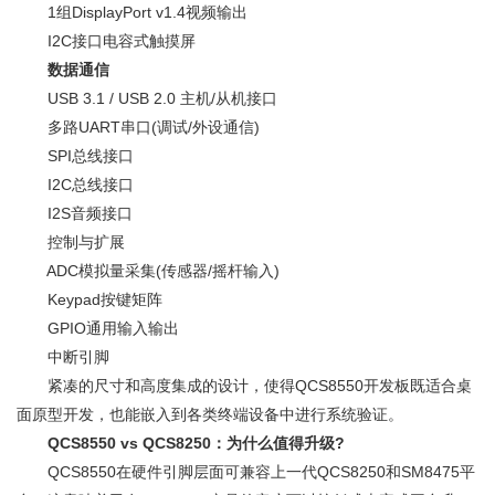
1组DisplayPort v1.4视频输出
I2C接口电容式触摸屏
数据通信
USB 3.1 / USB 2.0 主机/从机接口
多路UART串口(调试/外设通信)
SPI总线接口
I2C总线接口
I2S音频接口
控制与扩展
ADC模拟量采集(传感器/摇杆输入)
Keypad按键矩阵
GPIO通用输入输出
中断引脚
紧凑的尺寸和高度集成的设计，使得QCS8550开发板既适合桌
面原型开发，也能嵌入到各类终端设备中进行系统验证。
QCS8550 vs QCS8250：为什么值得升级?
QCS8550在硬件引脚层面可兼容上一代QCS8250和SM8475平