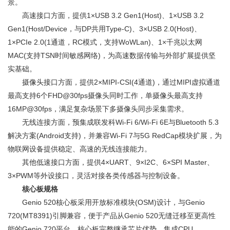
景。
高速接口方面，提供1×USB 3.2 Gen1(Host)、1×USB 3.2
Gen1(Host/Device，与DP共用Type-C)、3×USB 2.0(Host)、
1×PCIe 2.0(1通道，RC模式，支持WoWLan)、1×千兆以太网
MAC(支持TSN时间敏感网络)，为高速数据传输与外部扩展提供坚
实基础。
摄像头接口方面，提供2×MIPI-CSI(4通道)，通过MIPI虚拟通道
最高支持6个FHD@30fps摄像头同时工作，单摄像头最高支持
16MP@30fps，满足复杂场景下多摄像头同步采集需求。
无线连接方面，预集成联发科Wi-Fi 6/Wi-Fi 6E与Bluetooth 5.3
解决方案(Android支持)，并兼容Wi-Fi 7与5G RedCap模块扩展，为
物联网设备提供稳定、高速的无线连接能力。
其他低速接口方面，提供4×UART、9×I2C、6×SPI Master、
3×PWM等外设接口，灵活对接各类传感器与控制设备。
核心板规格
Genio 520核心板采用开放标准模块(OSM)设计，与Genio
720(MT8391)引脚兼容，便于产品从Genio 520无缝迁移至更高性
能的Genio 720平台。核心板完整继承芯片优势，集成CPU、