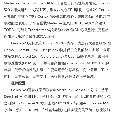
MediaTek Genio 520 Gen-AI IoT平台推出的高性能开发板。Genio
520采用先进6nm制程工艺，集成八核心CPU架构，包含2个Cortex-
A78高性能核心与6个Cortex-A55高效能核心，兼顾强劲计算能力与
极致能效表现。该平台搭载MediaTek第八代NPU，AI算力高达10
TOPS，可针对Transformer与卷积神经网络(CNN)模型提供完整硬
件加速，赋能边缘生成式AI应用。
Genio 520支持最高16GB LPDDR5内存，为运行大语言模型(如
Llama、Gemini、Phi、DeepSeek等)提供了充足的算力支撑。该开
发板支持Android 15、Yocto 5.0 Linux及Ubuntu操作系统，采用开
放标准模块(OSM)设计，并与更高性能的Genio 720(MT8391)引脚
兼容，便于后续性能升级。主要应用于智慧零售、商业显示、工业
控制、智慧家庭、智慧交通、医疗健康及教育娱乐等领域。
硬件配置
Genio 520开发板采用联发科MediaTek Genio 520芯片，基于
6nm FinFET先进制程工艺打造。CPU方面，采用八核异构架构，包
含2颗Arm Cortex-A78大核(主频2.02.2GHz)与6颗Arm Cortex-A55
小核(主频1.82.0GHz)，在性能与能效之间实现完美平衡，效能较前