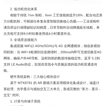
2. 低功耗优化体系
相较于传统 7nm 制程，6nm 工艺使能效提升18%，配合动态算
力分配机制，可根据任务复杂度智能切换核心负载——工业巡检时
满负荷运行保障缺陷识别精度，日常导航时自动降频延长续航，单
次充电可支持8小时轻量使用或4小时重度作业。
3. 全场景连接能力
集成双频 WiFi(2.4GHz/5GHz)与 4G 全网通模块，独创多模协
同机制：当 WiFi 6检测到信道拥堵时，200ms内即可无缝切换至4G
网络，确保户外AR导航、远程协助的数据传输稳定性。蓝牙 5.2则
支持 LE Audio协议，实现语音指令与音频反馈的低功耗双通道传
输。
硬件系统架构：三大核心模块设计
基于 MTK8781 的 AR 眼镜方案采用模块化集成设计，涵盖计
算处理、光学显示与感知交互三大单元，形成完整的 “算力 - 显示 -
交互” 闭环。
1. 计算与存储子系统