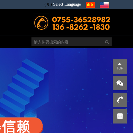
(
0
)
Select Language
电
s