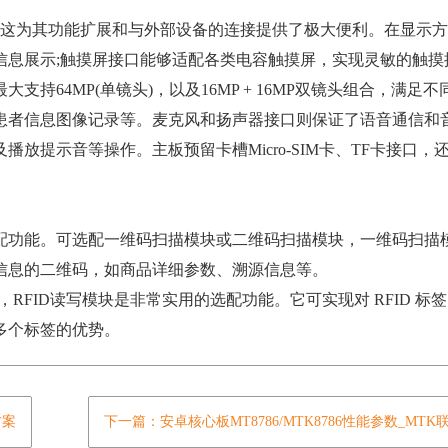
这为其功能扩展和与外部设备的连接提供了极大便利。在显示方面
信息展示;触摸屏接口能够适配各类电容触摸屏，实现灵敏的触摸
持64MP(单镜头)，以及16MP + 16MP双镜头组合，满足
患者信息图像记录等。麦克风和扬声器接口则保证了语音通信和
放提示音等操作。主板预留卡槽Micro-SIM卡、TF卡接口，
功能。可选配一维码扫描模块或二维码扫描模块，一维码扫描
信息的二维码，如商品详细参数、溯源信息等。
FID读写模块是非常实用的选配功能。它可实现对 RFID 标
多个标签的优势。
方案
下一篇：安卓核心板MT8786/MTK8786性能参数_MT